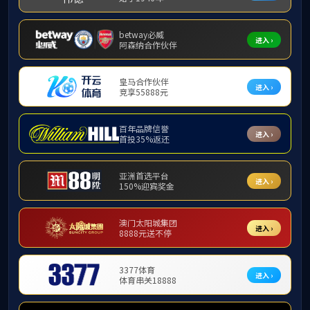
党建
06
基础工会获
2012-11
工会
3月22日,学
团委
06
平凡中的感
2012-11
各位尊敬的领导
06
部分书画摄
2012-11
书法 孔天瀚 作