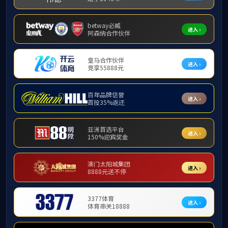
乐玩国际是什么
01
乐玩国际乐
2026-04
乐玩国际介绍
乐玩国际怎么注册
版权所有 ©1958-2026 Lewin乐玩-(中国).顶奢体验