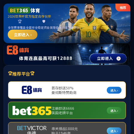
首页
学院概况
院长信箱
人才招聘
乐玩国际怎么注册