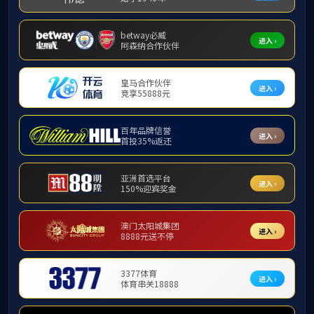
党建
“团”聚快乐
工会
团委
岁聿云暮，一
的向心力和凝聚力
彰会和教师荣休仪
奋斗中送走岁
克难求突破、砥砺